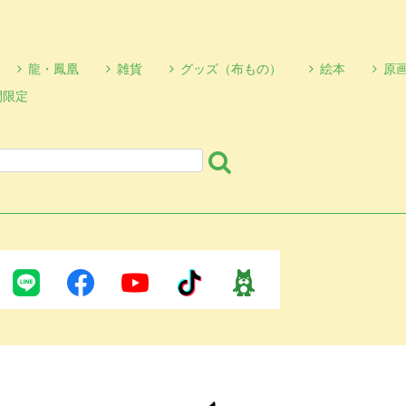
龍・鳳凰
雑貨
グッズ（布もの）
絵本
原
間限定