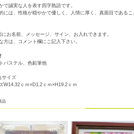
かで誠実な人を表す四字熟語です。
的には、性格が穏やかで優しく、人情に厚く、真面目であるこ
面にお名前、メッセージ、サイン、お入れできます。
な方は、コメント欄にご記入下さい。
材
トパステル、色鉛筆他
込サイズ
W14.32ｃｍ×D1.2ｃｍ×H19.2ｃｍ
商品