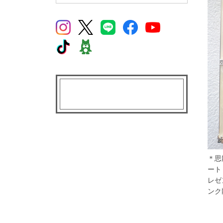
＊思
ート
レゼ
ンク