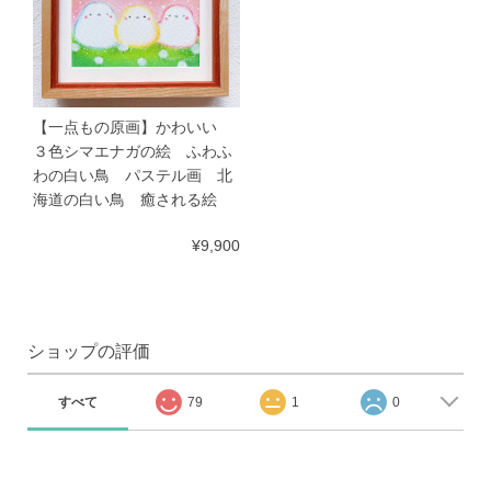
【一点もの原画】かわいい
３色シマエナガの絵 ふわふ
わの白い鳥 パステル画 北
海道の白い鳥 癒される絵
¥9,900
ショップの評価
すべて
79
1
0