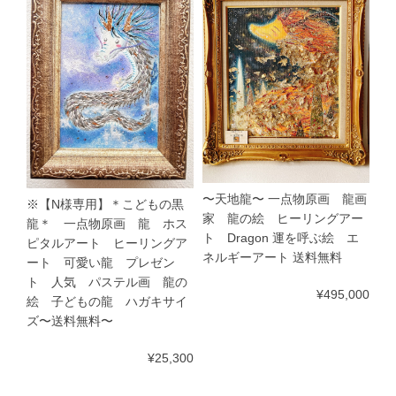
〜天地龍〜 一点物原画 龍画
※【N様専用】＊こどもの黒
家 龍の絵 ヒーリングアー
龍＊ 一点物原画 龍 ホス
ト Dragon 運を呼ぶ絵 エ
ピタルアート ヒーリングア
ネルギーアート 送料無料
ート 可愛い龍 プレゼン
ト 人気 パステル画 龍の
¥495,000
絵 子どもの龍 ハガキサイ
ズ〜送料無料〜
¥25,300