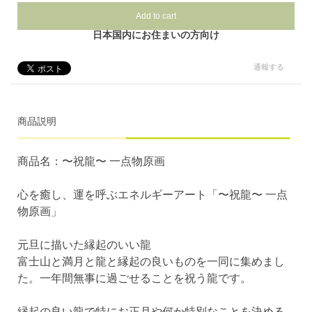
Add to cart
日本国内にお住まいの方向け
通報する
商品説明
商品名：〜祝龍〜 一点物原画
心を癒し、運を呼ぶエネルギーアート「〜祝龍〜 一点
物原画」
元旦に描いた縁起のいい龍
富士山と満月と龍と縁起の良いものを一同に集めまし
た。一年間無事に過ごせることを祝う龍です。
縁起の良い龍で特にお正月や何か特別なことを決める