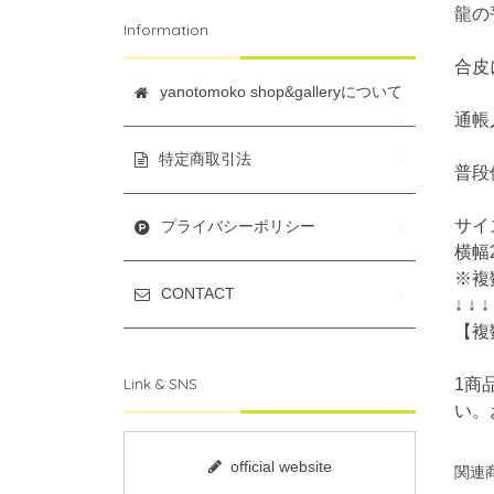
龍の
Information
合皮
yanotomoko shop&galleryについて
通帳
特定商取引法
普段
サイ
プライバシーポリシー
横幅
※複
CONTACT
↓ ↓ ↓
【複
Link & SNS
1商
い。
official website
関連