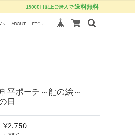
送料無料
15000円以上ご購入で
Y
ABOUT
ETC
龍神 平ポーチ～龍の絵～
母の日
¥2,750