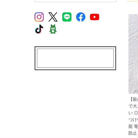
【龍
で大
い 
つけ
龍 
防止