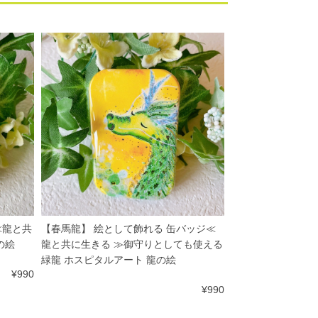
≪龍と共
【春馬龍】 絵として飾れる 缶バッジ≪
の絵
龍と共に生きる ≫御守りとしても使える
緑龍 ホスピタルアート 龍の絵
¥990
¥990