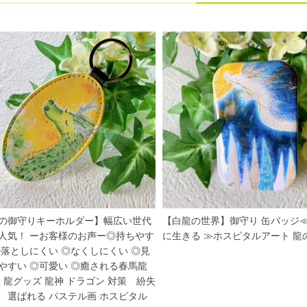
の御守りキーホルダー】幅広い世代
【白龍の世界】御守り 缶バッジ
人気！ ーお客様のお声ー◎持ちやす
に生きる ≫ホスピタルアート 龍
◎落としにくい ◎なくしにくい ◎見
やすい ◎可愛い ◎癒される春馬龍
竜 龍グッズ 龍神 ドラゴン 対策 紛失
 選ばれる パステル画 ホスピタル