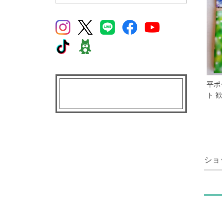
平ポ
ト 
ショ