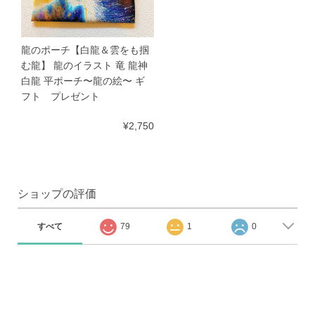
龍のポーチ【白龍＆雲をも掴
む龍】 龍のイラスト 竜 龍神
白龍 平ポーチ〜龍の絵〜 ギ
フト プレゼント
¥2,750
ショップの評価
すべて
79
1
0