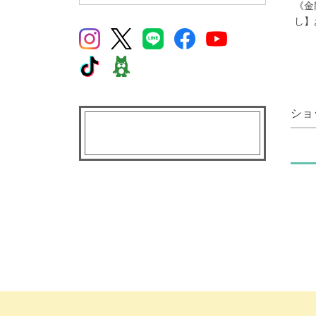
《金
し】
ショ