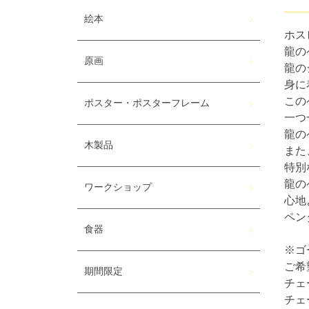
絵本
ホス
龍の
原画
龍の
身に
この
ポスター・ポスターフレーム
一つ
龍の
木製品
また
特別
龍の
ワークショップ
心地
ペン
食器
※ゴ
ご希
期間限定
チェ
チェ