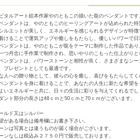
ピタルアート絵本作家やのともこの描いた龍のペンダントです
ペンダントは、やのともこのヒーリングアートが込められた特
シルエットが美しく、エネルギーを感じられるデザインが特徴
着けることで運気アップや癒しをもたらし、優しいパワーで日
ペンダントは、やのともこが龍をテーマに制作した作品であり
一つ丹念に手作業で制作され、思いやりのこもった仕上がりと
ペンダントは、パワーストーンと相性が良く、さまざまなシー
、プレゼントとしても最適です。
な人への贈り物として、彼らの心を癒し、喜びをもたらしてく
ペンダントを身に着けることで、あなたの人生に新たな希望を
よいエネルギーと共に、日々の生活に彩りを与えてくれるでし
ダント部分の長さは48ｃｍと50ｃｍと70ｃｍがございます。
ールド又はシルバー
望がある場合は備考欄にお書き下さい。
ーンは写真とは違うものが届く場合がございます。
ーンなしは税込み２７５０円で販売しております。