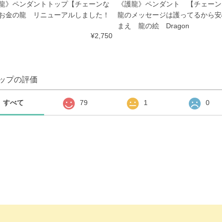
龍》ペンダントトップ【チェーンな
《護龍》ペンダント 【チェーン
お金の龍 リニューアルしました！
龍のメッセージは護ってるから安
まえ 龍の絵 Dragon
¥2,750
ップの評価
すべて
79
1
0