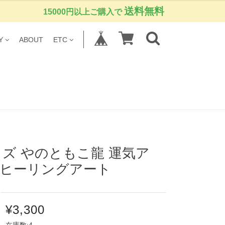
送料無料
15000円以上ご購入で
Y
ABOUT
ETC
ズ やのともこ龍 運気ア
い ヒーリングアート
¥3,300