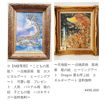
〜天地龍〜 一点物原画 龍画
※【N様専用】＊こどもの黒
家 龍の絵 ヒーリングアー
龍＊ 一点物原画 龍 ホス
ト Dragon 運を呼ぶ絵 エ
ピタルアート ヒーリングア
ネルギーアート 送料無料
ート 可愛い龍 プレゼン
ト 人気 パステル画 龍の
¥495,000
絵 子どもの龍 ハガキサイ
ズ〜送料無料〜