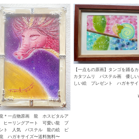
【一点もの原画】タンゴを踊るカ
カタツムリ パステル画 優しい
しい絵 プレゼント ハガキサイ
龍＊一点物原画 龍 ホスピタルア
 ヒーリングアート 可愛い龍 プ
ント 人気 パステル 龍の絵 ピ
龍 ハガキサイズ〜送料無料〜